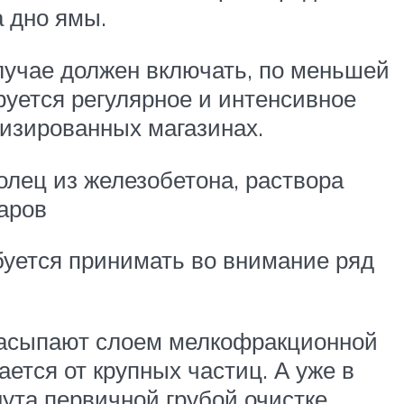
 дно ямы.
случае должен включать, по меньшей
руется регулярное и интенсивное
лизированных магазинах.
олец из железобетона, раствора
аров
буется принимать во внимание ряд
 засыпают слоем мелкофракционной
ется от крупных частиц. А уже в
ута первичной грубой очистке.