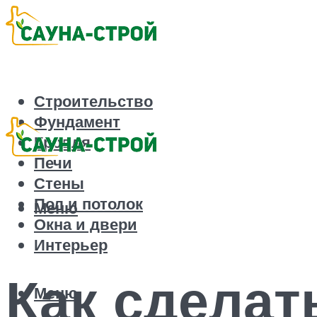
Строительство
Фундамент
Кровля
Печи
Стены
Пол и потолок
Меню
Окна и двери
Интерьер
Как сделат
Меню