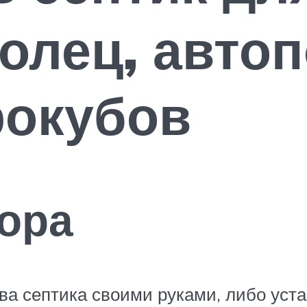
олец, авто
рокубов
ора
ва септика своими руками, либо уст