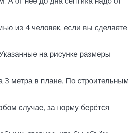
. А от неё до дна септика надо от
мью из 4 человек, если вы сделаете
 Указанные на рисунке размеры
а 3 метра в плане. По строительным
юбом случае, за норму берётся