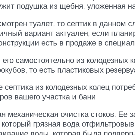
жит подушка из щебня, уложенная на
мотрен туалет, то септик в данном 
гичный вариант актуален, если плани
конструкции есть в продаже в специа
 его самостоятельно из колодезных к
окубов, то есть пластиковых резерву
 септика из колодезных колец потре
ов вашего участка и бани
ая механическая очистка стоков. Ее
 который грязная вода отфильтровыва
ивание воды, которая была подвергн