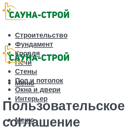
Строительство
Фундамент
Кровля
Печи
Стены
Пол и потолок
Меню
Окна и двери
Интерьер
Пользовательское
соглашение
Меню