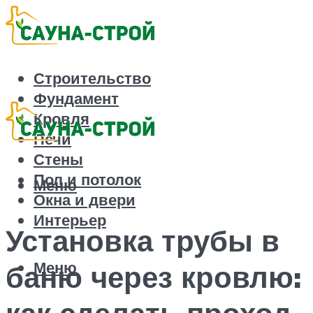
Строительство
Фундамент
Кровля
Печи
Стены
Пол и потолок
Меню
Окна и двери
Интерьер
Установка трубы в
Меню
баню через кровлю:
как сделать проход