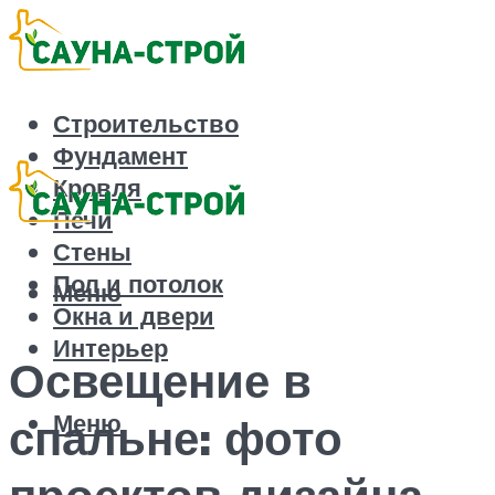
Строительство
Фундамент
Кровля
Печи
Стены
Пол и потолок
Меню
Окна и двери
Интерьер
Освещение в
Меню
спальне: фото
проектов дизайна