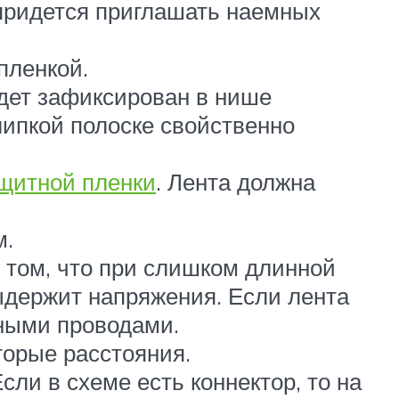
 придется приглашать наемных
пленкой.
удет зафиксирован в нише
липкой полоске свойственно
щитной пленки
. Лента должна
м.
 том, что при слишком длинной
выдержит напряжения. Если лента
ными проводами.
торые расстояния.
ли в схеме есть коннектор, то на