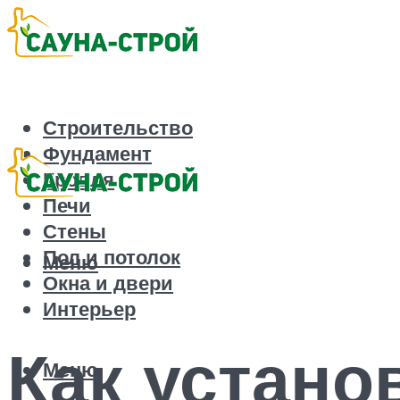
Строительство
Фундамент
Кровля
Печи
Стены
Пол и потолок
Меню
Окна и двери
Интерьер
Как устано
Меню