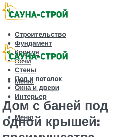
Строительство
Фундамент
Кровля
Печи
Стены
Пол и потолок
Меню
Окна и двери
Интерьер
Дом с баней под
Меню
одной крышей:
преимущества,