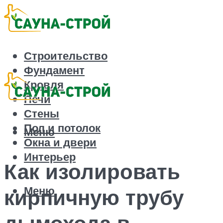
Строительство
Фундамент
Кровля
Печи
Стены
Пол и потолок
Меню
Окна и двери
Интерьер
Как изолировать
Меню
кирпичную трубу
дымохода в