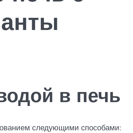
ианты
водой в печь
снованием следующими способами: