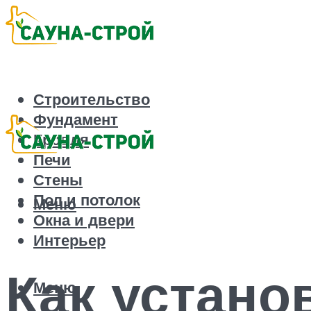
Строительство
Фундамент
Кровля
Печи
Стены
Пол и потолок
Меню
Окна и двери
Интерьер
Как устано
Меню