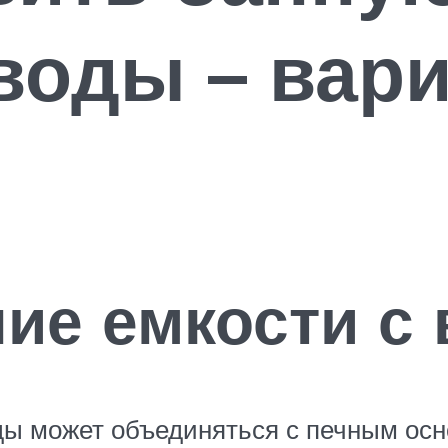
воды – вар
ие емкости с 
воды может объединяться с печным о