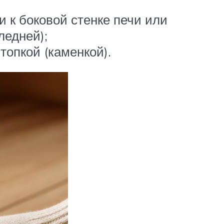
 к боковой стенке печи или
ледней);
топкой (каменкой).