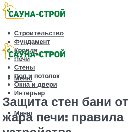
Строительство
Фундамент
Кровля
Печи
Стены
Пол и потолок
Меню
Окна и двери
Интерьер
Защита стен бани от
Меню
жара печи: правила
устройства