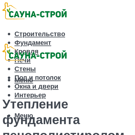
Строительство
Фундамент
Кровля
Печи
Стены
Пол и потолок
Меню
Окна и двери
Интерьер
Утепление
Меню
фундамента
пенополистиролом