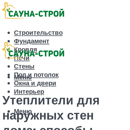
Строительство
Фундамент
Кровля
Печи
Стены
Пол и потолок
Меню
Окна и двери
Интерьер
Утеплители для
Меню
наружных стен
дома: способы