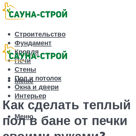
Строительство
Фундамент
Кровля
Печи
Стены
Пол и потолок
Меню
Окна и двери
Интерьер
Как сделать теплый
Меню
пол в бане от печки
своими руками?