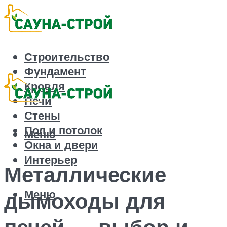
Строительство
Фундамент
Кровля
Печи
Стены
Пол и потолок
Меню
Окна и двери
Интерьер
Металлические
Меню
дымоходы для
печей — выбор и