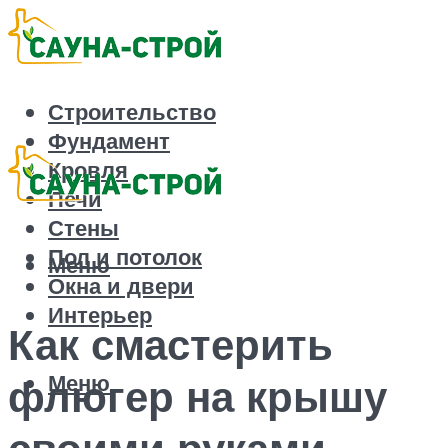
Строительство
Фундамент
Кровля
Печи
Стены
Пол и потолок
Меню
Окна и двери
Интерьер
Как смастерить
Меню
флюгер на крышу
своими руками