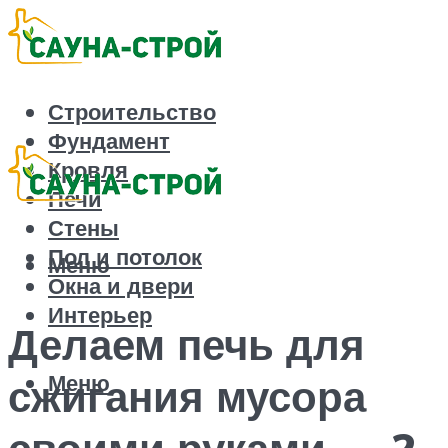
Строительство
Фундамент
Кровля
Печи
Стены
Пол и потолок
Меню
Окна и двери
Интерьер
Делаем печь для
Меню
сжигания мусора
своими руками — 2