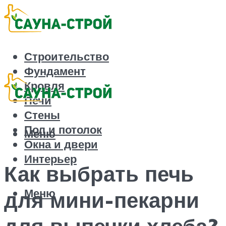
Строительство
Фундамент
Кровля
Печи
Стены
Пол и потолок
Меню
Окна и двери
Интерьер
Как выбрать печь
Меню
для мини-пекарни
для выпечки хлеба?