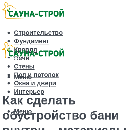
Строительство
Фундамент
Кровля
Печи
Стены
Пол и потолок
Меню
Окна и двери
Интерьер
Как сделать
Меню
обустройство бани
внутри – материалы