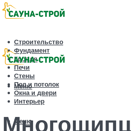
Строительство
Фундамент
Кровля
Печи
Стены
Пол и потолок
Меню
Окна и двери
Интерьер
Многощипц
Меню