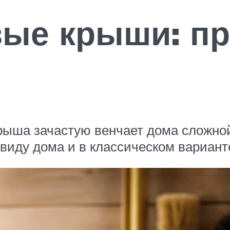
ые крыши: п
крыша зачастую венчает дома сложно
иду дома и в классическом варианте