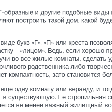
 Г-образные и другие подобные виды
оляют построить такой дом, какой бу
виде букв «Г», «П» или креста позвол
частку – «лицом». Ведь, если хорошо 
чи во все жилые комнаты, сделать у
рчливого родственника либо творчес
яет компактность, зато становится 
 еще одну комнату или веранду, и т
 в существующую. Ее стропильная си
шается не менее важный жилищный во