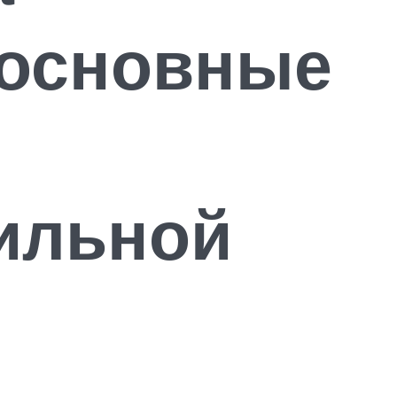
 основные
ильной