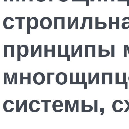
стропильна
принципы 
многощипц
системы, 