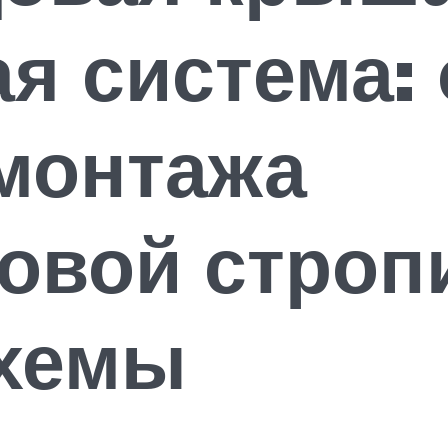
я система:
монтажа
овой строп
схемы