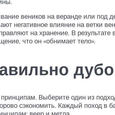
ины.
ание веников на веранде или под де
ают негативное влияние на ветки ве
тправляют на хранение. В результате
ение, что он «обнимает тело».
равильно дуб
принципам. Выберите один из подхо
орово сэкономить. Каждый поход в б
инципам: веер и метла.