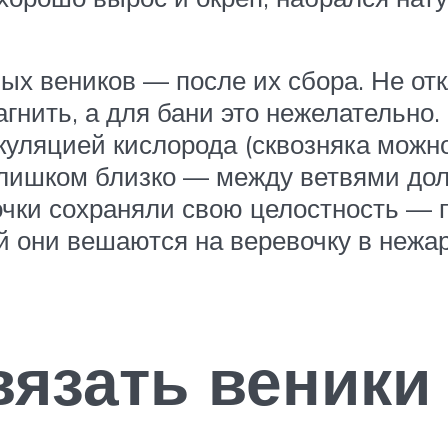
х веников — после их сбора. Не откл
агнить, а для бани это нежелательно.
уляцией кислорода (сквозняка можно
слишком близко — между ветвями до
точки сохраняли свою целостность —
й они вешаются на веревочку в нежа
вязать веники