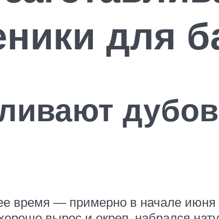
ники для б
вливают дубо
ее время — примерно в начале июня и
 хорошо вырос и окреп, набрался на