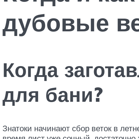
дубовые ве
Когда загота
для бани?
Знатоки начинают сбор веток в летн
время лист уже сочный, достаточно