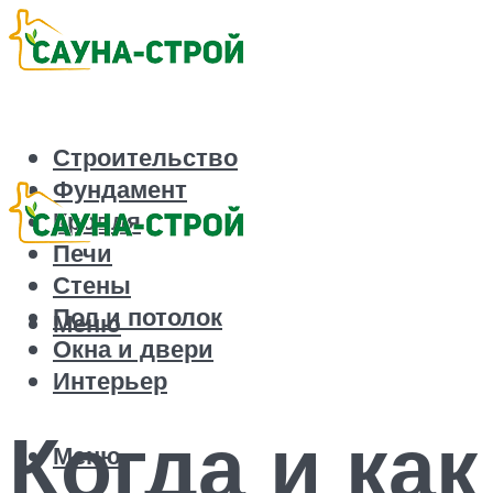
Строительство
Фундамент
Кровля
Печи
Стены
Пол и потолок
Меню
Окна и двери
Интерьер
Когда и ка
Меню