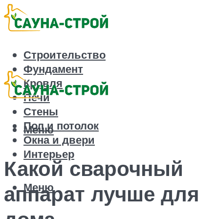
Строительство
Фундамент
Кровля
Печи
Стены
Пол и потолок
Меню
Окна и двери
Интерьер
Какой сварочный
Меню
аппарат лучше для
дома