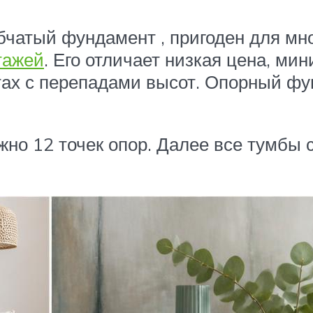
чатый фундамент , пригоден для мно
тажей
. Его отличает низкая цена, ми
тах с перепадами высот. Опорный фу
жно 12 точек опор. Далее все тумбы 