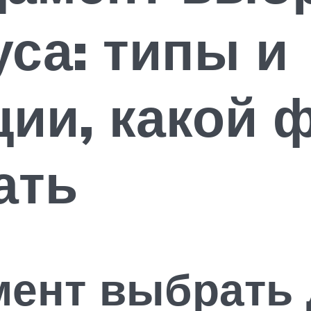
уса: типы и
ии, какой 
ать
мент выбрать 