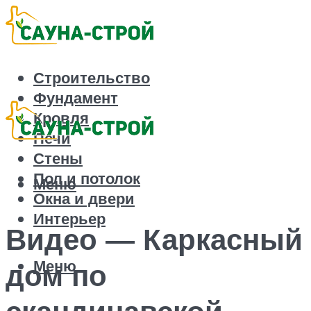
Строительство
Фундамент
Кровля
Печи
Стены
Пол и потолок
Меню
Окна и двери
Интерьер
Видео — Каркасный
Меню
дом по
скандинавской