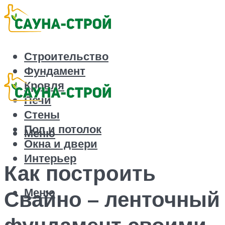
Строительство
Фундамент
Кровля
Печи
Стены
Пол и потолок
Меню
Окна и двери
Интерьер
Как построить
Меню
Свайно – ленточный
фундамент своими