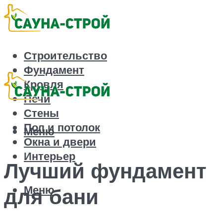
Строительство
Фундамент
Кровля
Печи
Стены
Пол и потолок
Меню
Окна и двери
Интерьер
Лучший фундамент
Меню
для бани