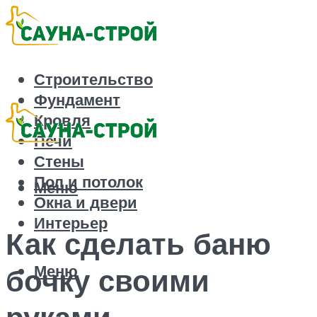
Строительство
Фундамент
Кровля
Печи
Стены
Пол и потолок
Меню
Окна и двери
Интерьер
Как сделать баню
Меню
бочку своими
руками –