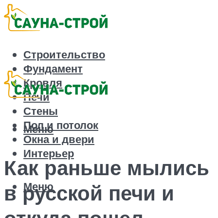
Строительство
Фундамент
Кровля
Печи
Стены
Пол и потолок
Меню
Окна и двери
Интерьер
Как раньше мылись
Меню
в русской печи и
откуда пошел