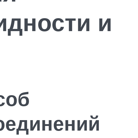
идности и
соб
оединений