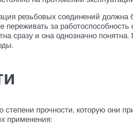
зация резьбовых соединений должна б
не переживать за работоспособность 
на сразу и она однозначно понятна. 
оды.
ти
 степени прочности, которую они п
их применения: