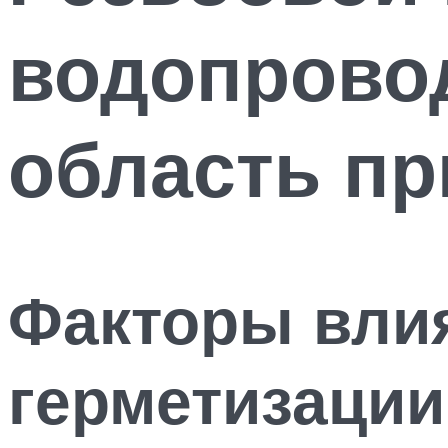
водопровод
область п
Факторы вли
герметизаци