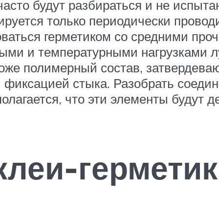
асто будут разбираться и не испыта
ируется только периодически провод
оваться герметиком со средними про
ыми и температурными нагрузками лу
оже полимерный состав, затвердеваю
й фиксацией стыка. Разобрать соеди
олагается, что эти элементы будут 
клеи-герметик