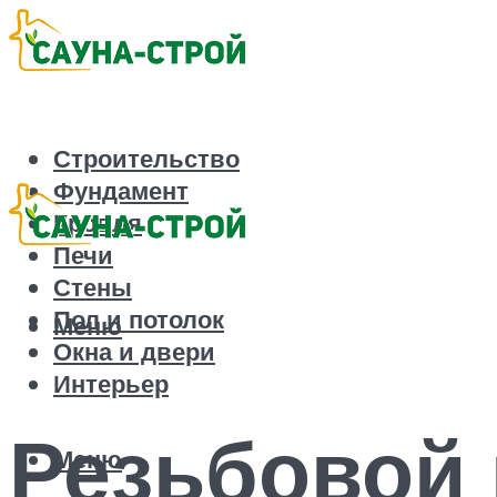
Строительство
Фундамент
Кровля
Печи
Стены
Пол и потолок
Меню
Окна и двери
Интерьер
Резьбовой 
Меню