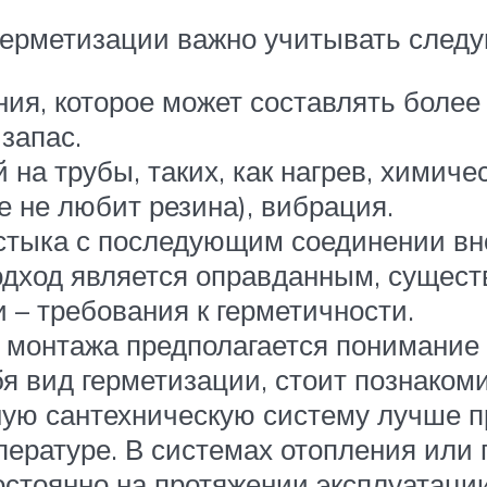
 герметизации важно учитывать след
ия, которое может составлять более 
запас.
на трубы, таких, как нагрев, химиче
е не любит резина), вибрация.
тыка с последующим соединении внов
одход является оправданным, сущест
 – требования к герметичности.
 монтажа предполагается понимание
я вид герметизации, стоит познакоми
ую сантехническую систему лучше пр
ературе. В системах отопления или 
остоянно на протяжении эксплуатации