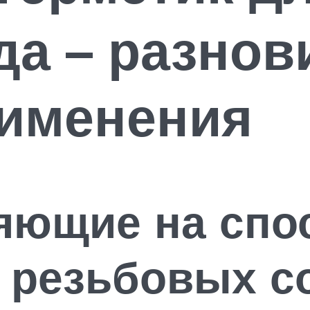
а – разнов
рименения
яющие на спо
и резьбовых с