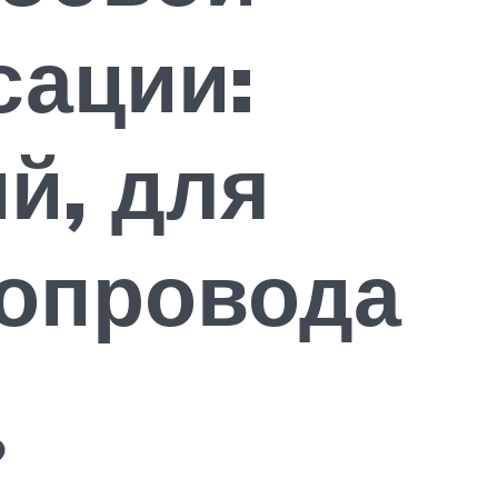
сации:
й, для
зопровода
?