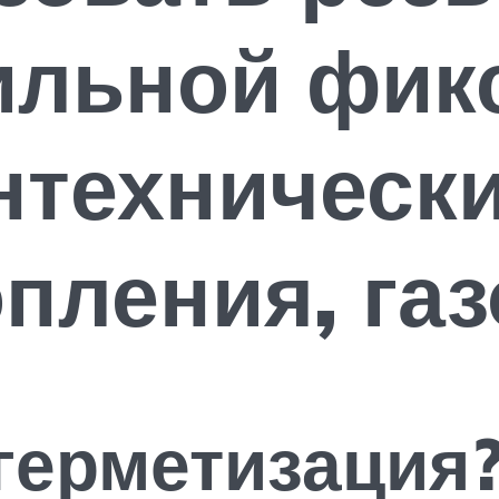
ильной фик
технически
опления, га
герметизация