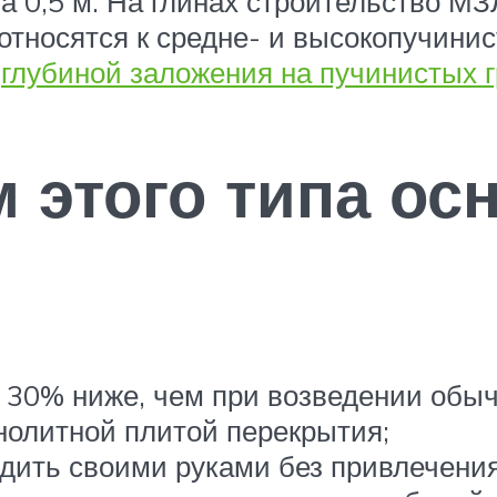
 0,5 м. На глинах строительство М
 относятся к средне- и высокопучини
й
глубиной заложения на пучинистых г
м этого типа ос
а 30% ниже, чем при возведении обыч
нолитной плитой перекрытия;
удить своими руками без привлечения