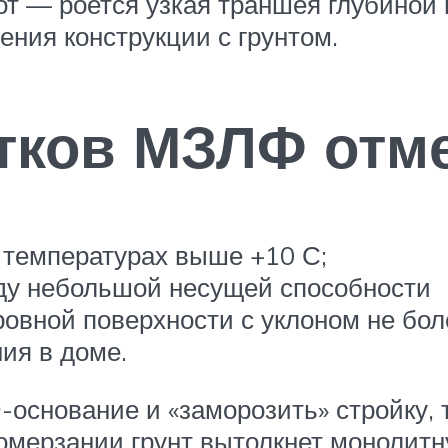
 — роется узкая траншея глубиной н
ния конструкции с грунтом.
тков МЗЛФ отм
 температурах выше +10 С;
ду небольшой несущей способности
овной поверхности с уклоном не боле
ия в доме.
основание и «заморозить» стройку, т
ромерзании грунт вытолкнет монолит