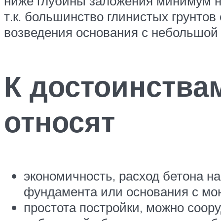
ниже глубины заложения минимум на
т.к. большинство глинистых грунтов
возведения основания с небольшо
К достоинства
относят
экономичность, расход бетона н
фундамента или основания с мо
простота постройки, можно соор