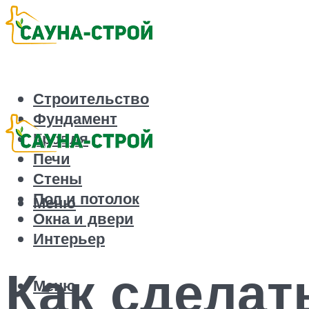
Строительство
Фундамент
Кровля
Печи
Стены
Пол и потолок
Меню
Окна и двери
Интерьер
Как сдела
Меню