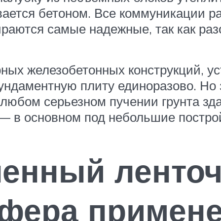
вается бетоном. Все коммуникации ра
раются самые надежные, так как ра
ых железобетонных конструкций, уст
ундаментную плиту единоразово. Но 
 любом серьезном пучении грунта зд
 — в основном под небольшие постро
ленный ленто
сфера примене