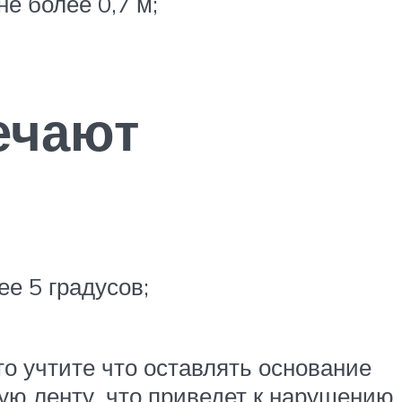
е более 0,7 м;
ечают
е 5 градусов;
о учтите что оставлять основание
ную ленту, что приведет к нарушению