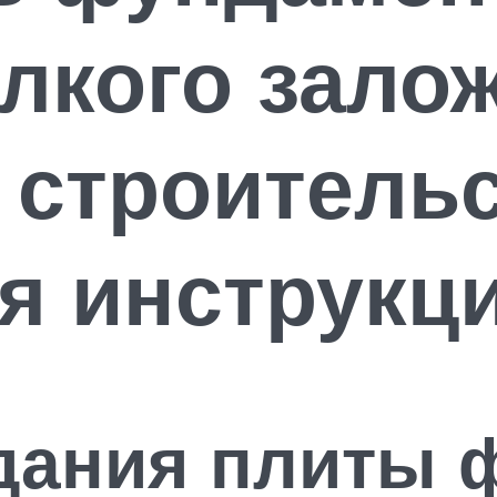
лкого зало
 строительс
я инструкц
дания плиты 