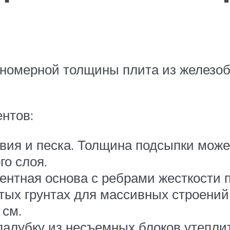
номерной толщины плита из железоб
нтов:
вия и песка. Толщина подсыпки может
го слоя.
ентная основа с ребрами жесткости 
тых грунтах для массивных строений.
 см.
палубку из несъемных блоков утепли