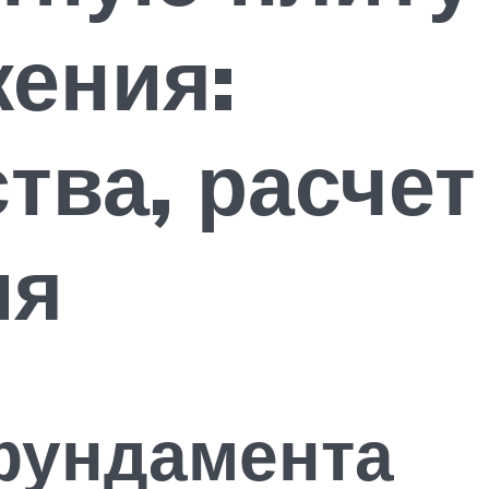
жения:
тва, расчет
ия
фундамента