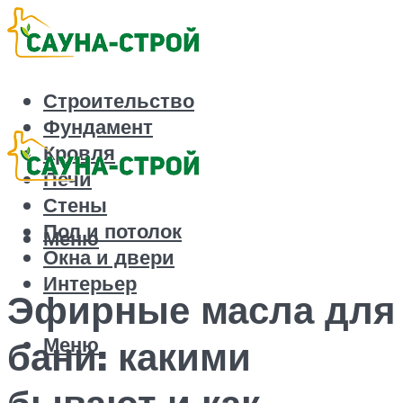
Строительство
Фундамент
Кровля
Печи
Стены
Пол и потолок
Меню
Окна и двери
Интерьер
Эфирные масла для
Меню
бани: какими
бывают и как