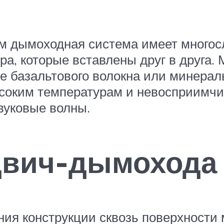
м дымоходная система имеет многос
тра, которые вставлены друг в друга
е базальтового волокна или минерал
ысоким температурам и невосприимч
вуковые волны.
двич-дымохода
ия конструкции сквозь поверхности 