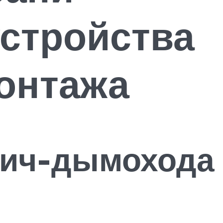
стройства
монтажа
вич-дымохода