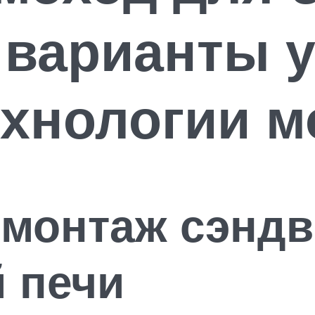
 варианты у
ехнологии 
 монтаж сэнд
 печи