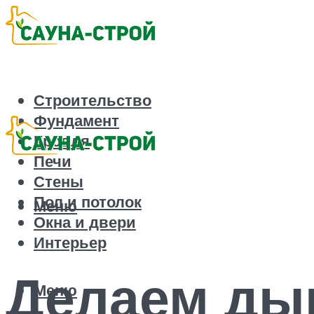
Строительство
Фундамент
Кровля
Печи
Стены
Пол и потолок
Меню
Окна и двери
Интерьер
Делаем ды
Меню