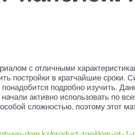
риалом с отличными характеристик
ть постройки в кратчайшие сроки. 
 понадобится подробно изучить. Да
о начали активно использовать по вс
 особой сложностью, поэтому этот ма
matysip-dom.kz/product-tag/dom-ot-1