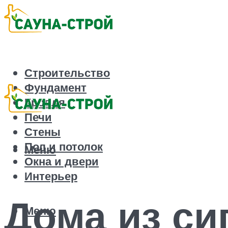
Строительство
Фундамент
Кровля
Печи
Стены
Пол и потолок
Меню
Окна и двери
Интерьер
Дома из си
Меню