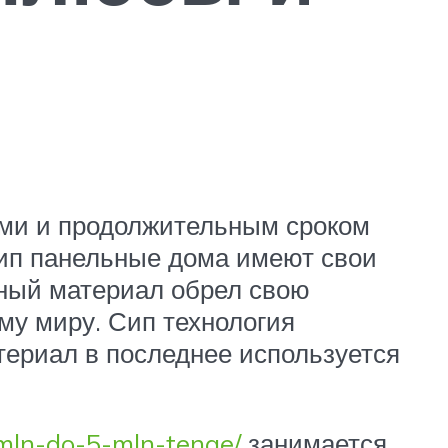
ами и продолжительным сроком
Сип панельные дома имеют свои
нный материал обрел свою
ему миру. Сип технология
териал в последнее используется
-mln-do-5-mln-tenge/
занимается