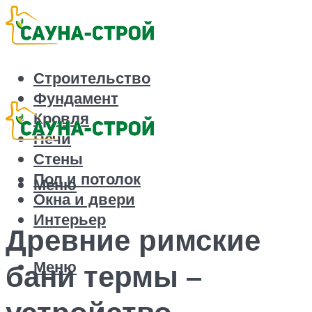
Строительство
Фундамент
Кровля
Печи
Стены
Пол и потолок
Меню
Окна и двери
Интерьер
Древние римские
Меню
бани термы –
устройство,