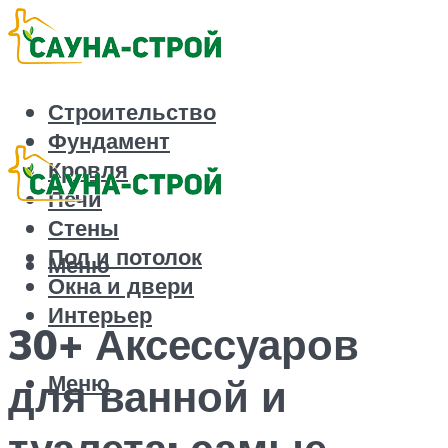
Строительство
Фундамент
Кровля
Печи
Стены
Пол и потолок
Меню
Окна и двери
Интерьер
30+ Аксессуаров
Меню
для ванной и
туалета: самые