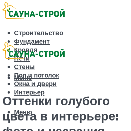
Строительство
Фундамент
Кровля
Печи
Стены
Пол и потолок
Меню
Окна и двери
Интерьер
Оттенки голубого
Меню
цвета в интерьере:
фото и названия