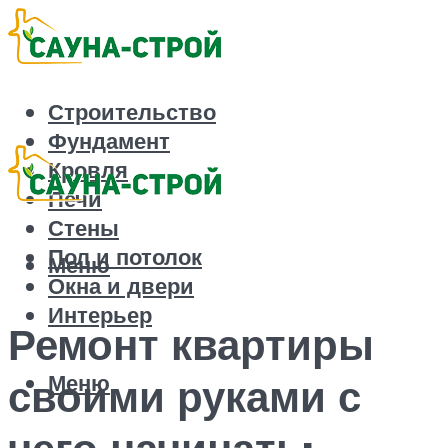
Строительство
Фундамент
Кровля
Печи
Стены
Пол и потолок
Меню
Окна и двери
Интерьер
Ремонт квартиры
Меню
своими руками с
чего начинать: