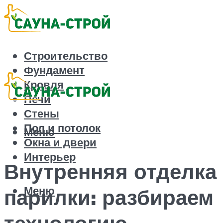
Строительство
Фундамент
Кровля
Печи
Стены
Пол и потолок
Меню
Окна и двери
Интерьер
Внутренняя отделка
Меню
парилки: разбираем
технологию