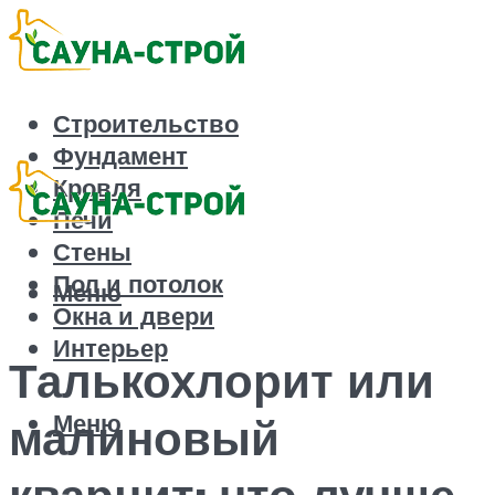
Строительство
Фундамент
Кровля
Печи
Стены
Пол и потолок
Меню
Окна и двери
Интерьер
Талькохлорит или
Меню
малиновый
кварцит: что лучше