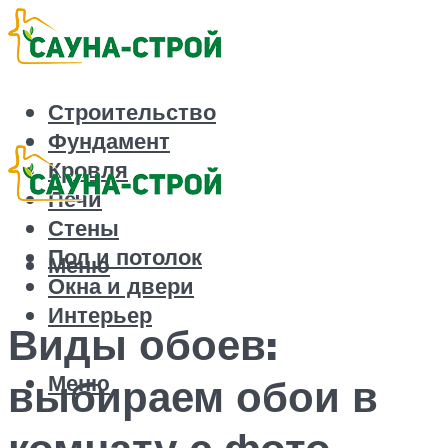
Строительство
Фундамент
Кровля
Печи
Стены
Пол и потолок
Меню
Окна и двери
Интерьер
Виды обоев:
Меню
выбираем обои в
комнату с фото