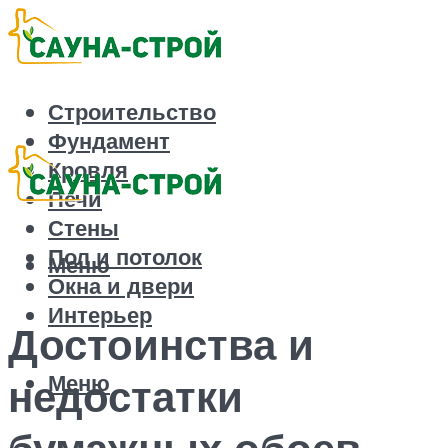
Строительство
Фундамент
Кровля
Печи
Стены
Пол и потолок
Меню
Окна и двери
Интерьер
Достоинства и
Меню
недостатки
бумажных обоев