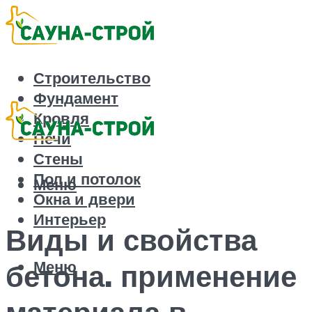
Строительство
Фундамент
Кровля
Печи
Стены
Пол и потолок
Меню
Окна и двери
Интерьер
Виды и свойства
Меню
бетона. применение
материала в