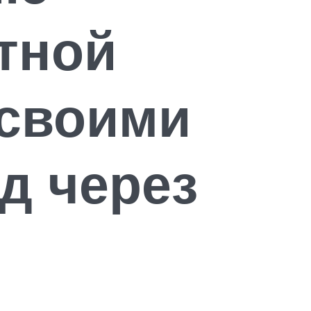
тной
 своими
д через