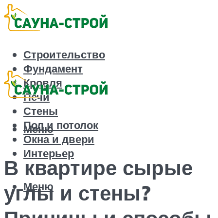
Строительство
Фундамент
Кровля
Печи
Стены
Пол и потолок
Меню
Окна и двери
Интерьер
В квартире сырые
Меню
углы и стены?
Причины и способы