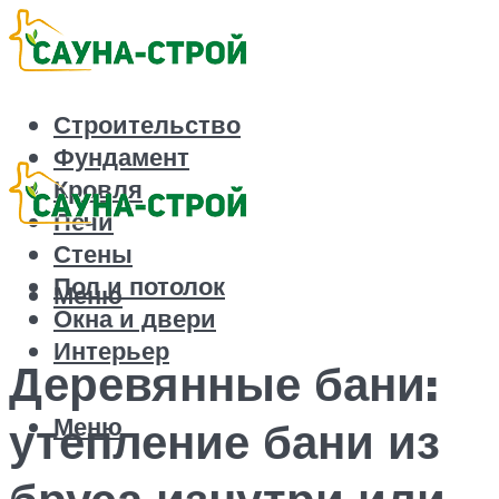
Строительство
Фундамент
Кровля
Печи
Стены
Пол и потолок
Меню
Окна и двери
Интерьер
Деревянные бани:
Меню
утепление бани из
бруса изнутри или