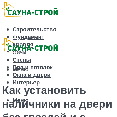
Строительство
Фундамент
Кровля
Печи
Стены
Пол и потолок
Меню
Окна и двери
Интерьер
Как установить
Меню
наличники на двери
без гвоздей и с