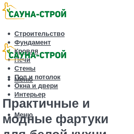
Строительство
Фундамент
Кровля
Печи
Стены
Пол и потолок
Меню
Окна и двери
Интерьер
Практичные и
Меню
модные фартуки
для белой кухни –