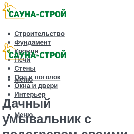
Строительство
Фундамент
Кровля
Печи
Стены
Пол и потолок
Меню
Окна и двери
Интерьер
Дачный
Меню
умывальник с
подогревом своими