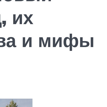
, их
ва и мифы