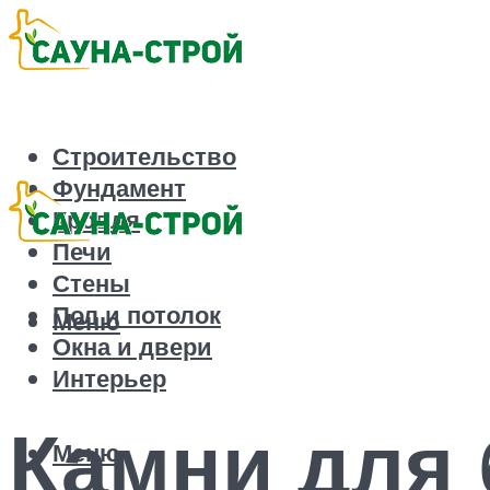
Строительство
Фундамент
Кровля
Печи
Стены
Пол и потолок
Меню
Окна и двери
Интерьер
Камни для
Меню