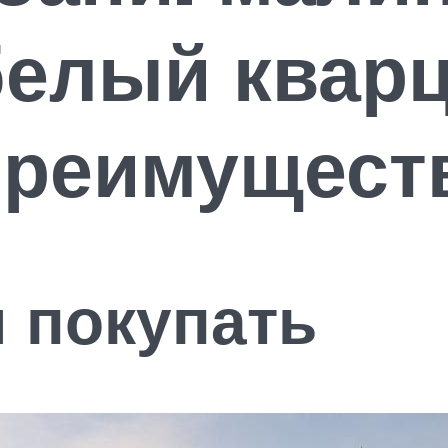
белый кварц
 преимущест
 покупать