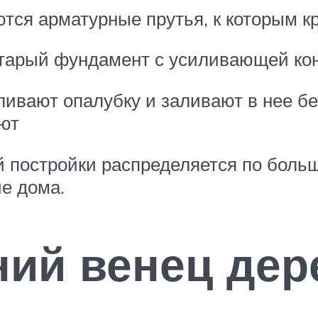
тся арматурные прутья, к которым к
старый фундамент с усиливающей кон
ливают опалубку и заливают в нее б
ют
 постройки распределяется по больш
е дома.
ий венец дер