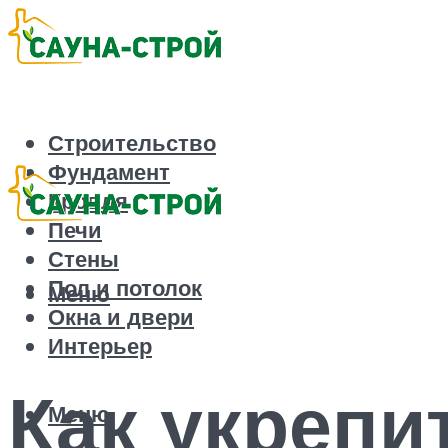
Строительство
Фундамент
Кровля
Печи
Стены
Пол и потолок
Меню
Окна и двери
Интерьер
Как укрепи
Меню