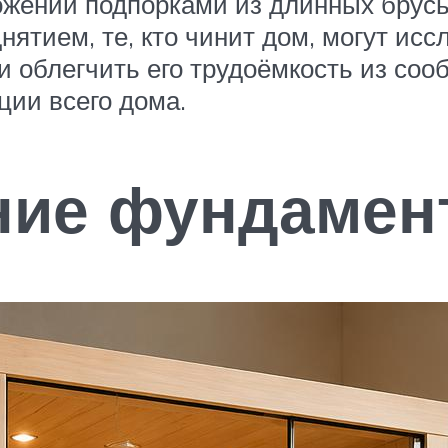
ложении подпорками из длинных брусь
днятием, те, кто чинит дом, могут ис
и облегчить его трудоёмкость из соо
ции всего дома.
ние фундамен