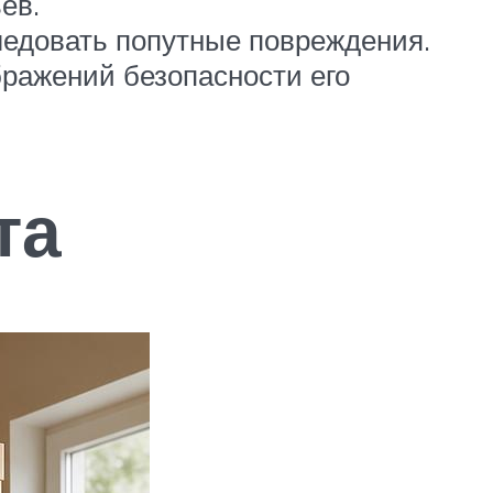
ев.
следовать попутные повреждения.
бражений безопасности его
та