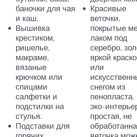
баночки для чая
Красивые
и каш.
веточки,
Вышивка
покрытые м
крестиком,
лаком под
ришелье,
серебро, зол
макраме,
яркой краск
вязаные
или
крючком или
искусствен
спицами
снегом из
салфетки и
пенопласта.
подстилки на
эко-интерье
стулья.
простая, не
Подставки для
обработанн
горячих
веточка мож