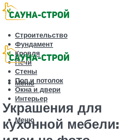
Строительство
Фундамент
Кровля
Печи
Стены
Пол и потолок
Меню
Окна и двери
Интерьер
Украшения для
Меню
кухонной мебели:
идеи на фото