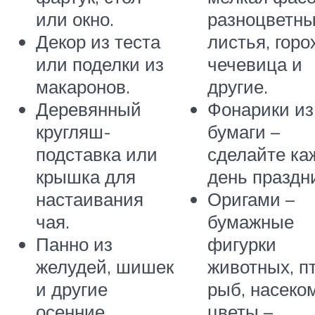
или окно.
разноцветн
Декор из теста
листья, горо
или поделки из
чечевица и
макаронов.
другие.
Деревянный
Фонарики из
кругляш-
бумаги –
подставка или
сделайте к
крышка для
день праздн
настаивания
Оригами –
чая.
бумажные
Панно из
фигурки
желудей, шишек
животных, п
и другие
рыб, насеко
осенние
цветы –