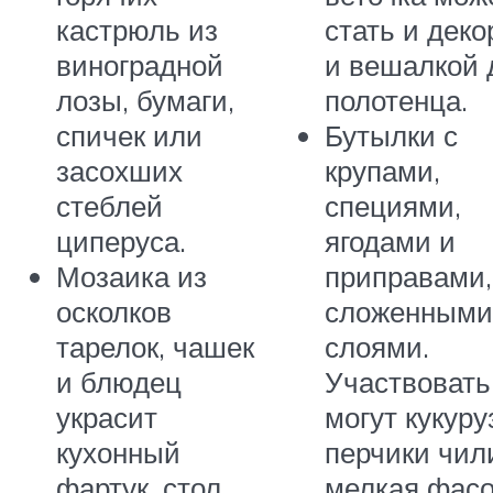
кастрюль из
стать и деко
виноградной
и вешалкой 
лозы, бумаги,
полотенца.
спичек или
Бутылки с
засохших
крупами,
стеблей
специями,
циперуса.
ягодами и
Мозаика из
приправами,
осколков
сложенными
тарелок, чашек
слоями.
и блюдец
Участвовать
украсит
могут кукуру
кухонный
перчики чил
фартук, стол
мелкая фасо