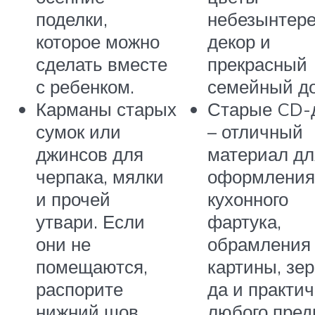
поделки,
небезынтер
которое можно
декор и
сделать вместе
прекрасный
с ребенком.
семейный до
Карманы старых
Старые CD-
сумок или
– отличный
джинсов для
материал дл
черпака, мялки
оформления
и прочей
кухонного
утвари. Если
фартука,
они не
обрамления 
помещаются,
картины, зер
распорите
да и практи
нижний шов
любого пред